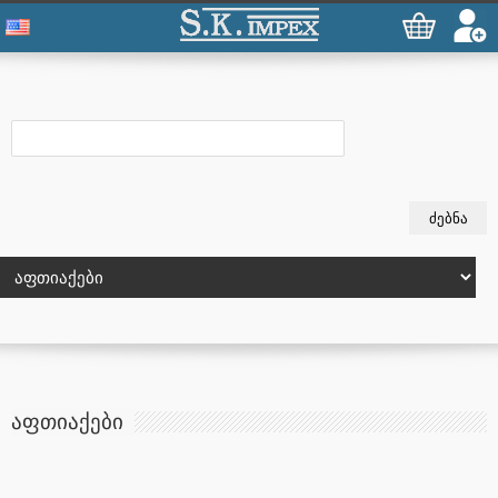
ᲐᲤᲗᲘᲐᲥᲔᲑᲘ