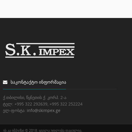
ᲡᲐᲙᲝᲜᲢᲐᲥᲢᲝ ᲘᲜᲤᲝᲠᲛᲐᲪᲘᲐ
ქ.თბილისი, წყნეთის ქ. კორპ. 2-ა
ტელ:
+995 322 292639, +995 322 252224
ელ-ფოსტა:
info@skimpex.ge
ეს კა იმპექსი © 2018. ყველა უფლება დაცულია.