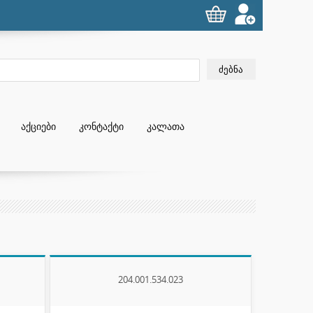
ᲐᲥᲪᲘᲔᲑᲘ
ᲙᲝᲜᲢᲐᲥᲢᲘ
ᲙᲐᲚᲐᲗᲐ
204.001.534.023