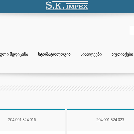
ᲣᲚᲘ ᲛᲔᲓᲘᲪᲘᲜᲐ
ᲡᲢᲝᲛᲐᲢᲝᲚᲝᲒᲘᲐ
ᲡᲘᲐᲮᲚᲔᲔᲑᲘ
ᲐᲤᲗᲘᲐᲥᲔᲑᲘ
204.001.524.016
204.001.524.023