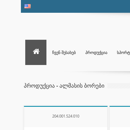
ᲩᲕᲔᲜ ᲨᲔᲡᲐᲮᲔᲑ
ᲞᲠᲝᲓᲣᲥᲪᲘᲐ
ᲡᲞᲝᲠᲢ
ᲞᲠᲝᲓᲣᲥᲪᲘᲐ - ᲐᲚᲛᲐᲡᲘᲡ ᲑᲝᲠᲔᲑᲘ
204.001.524.010