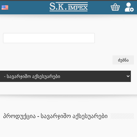
ᲞᲠᲝᲓᲣᲥᲪᲘᲐ - ᲡᲐᲕᲐᲠᲯᲘᲨᲝ ᲐᲥᲡᲔᲡᲣᲐᲠᲔᲑᲘ