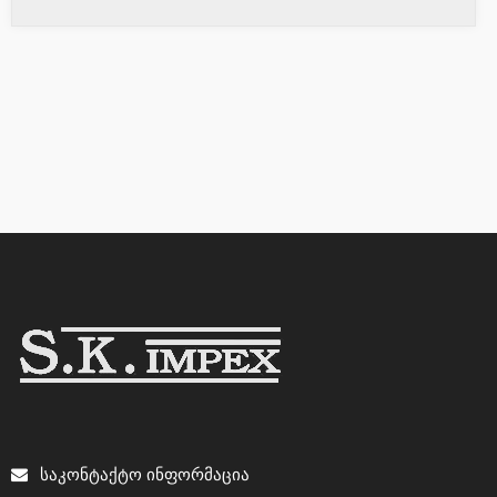
ᲡᲐᲙᲝᲜᲢᲐᲥᲢᲝ ᲘᲜᲤᲝᲠᲛᲐᲪᲘᲐ